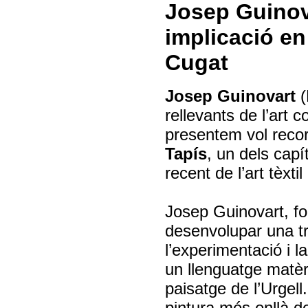
Josep Guinova
implicació en
Cugat
Josep Guinovart
(
rellevants de l’art 
presentem vol recor
Tapís
, un dels capí
recent de l’art tèxti
Josep Guinovart, fo
desenvolupar una tr
l’experimentació i l
un llenguatge matèri
paisatge de l’Urgell
pintura més enllà de